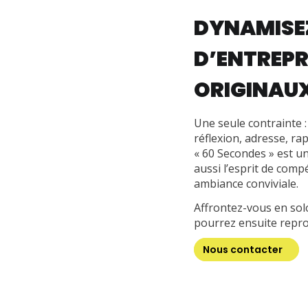
DYNAMISEZ
D’ENTREPR
ORIGINAUX
Une seule contrainte :
réflexion, adresse, ra
« 60 Secondes » est u
aussi l’esprit de comp
ambiance conviviale.
Affrontez-vous en sol
pourrez ensuite repro
Nous contacter