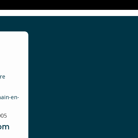
re
ain-en-
005
com