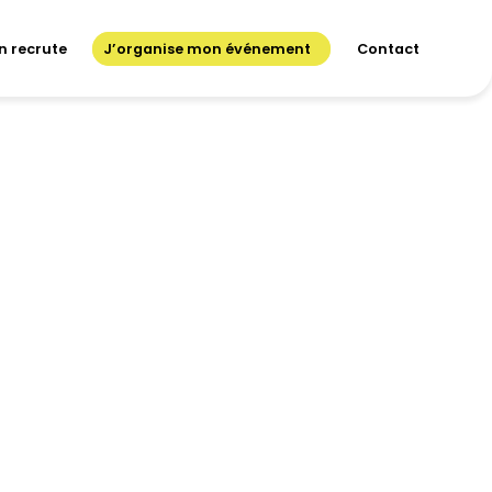
n recrute
J’organise mon événement
Contact