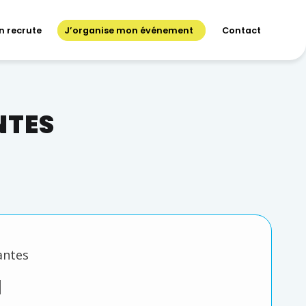
n recrute
J’organise mon événement
Contact
NTES
antes
N