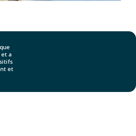
 que
 et a
itifs
ent et