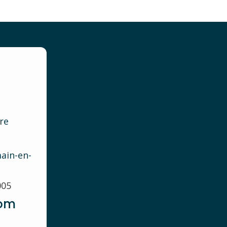
re
ain-en-
005
com