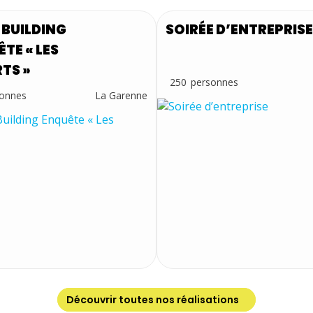
 BUILDING
SOIRÉE D’ENTREPRISE
TE « LES
TS »
250
La Garenne
Découvrir toutes nos réalisations