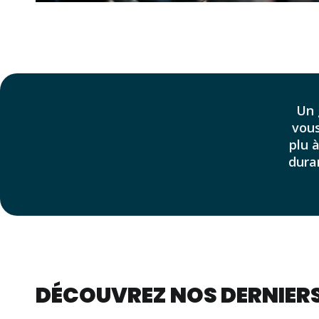
Un 
vous
plu 
duran
DÉCOUVREZ NOS DERNIERS